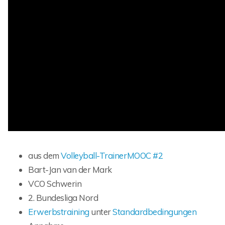
aus dem
Volleyball-TrainerMOOC #2
Bart-Jan van der Mark
VCO Schwerin
2. Bundesliga Nord
Erwerbstraining
unter
Standardbedingungen