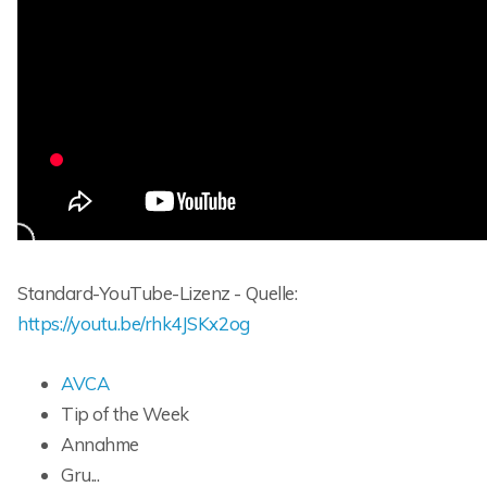
Standard-YouTube-Lizenz - Quelle:
https://youtu.be/rhk4JSKx2og
AVCA
Tip of the Week
Annahme
Gru...