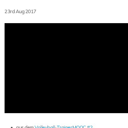
23rd Aug 2017
aus dem
Volleyball-TrainerMOOC #2