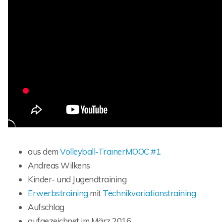
aus dem
Volleyball-TrainerMOOC #1
Andreas Wilkens
Kinder- und Jugendtraining
Erwerbstraining
mit
Technikvariationstraining
Aufschlag
aufgezeichnet im März 2016