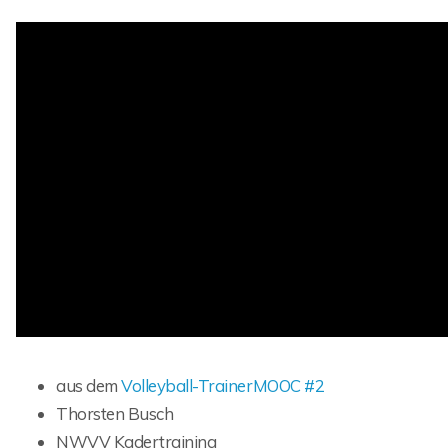
aus dem
Volleyball-TrainerMOOC #2
Thorsten Busch
NWVV Kadertraining