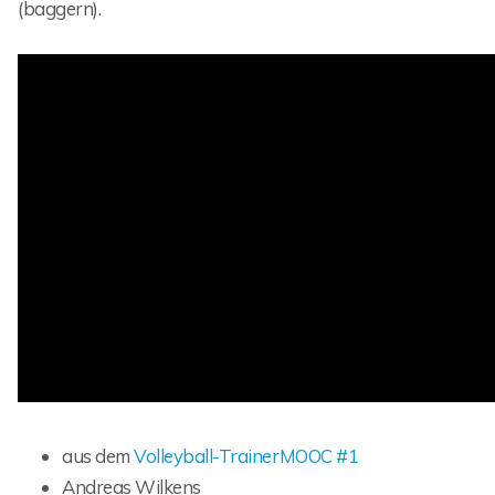
(baggern).
aus dem
Volleyball-TrainerMOOC #1
Andreas Wilkens