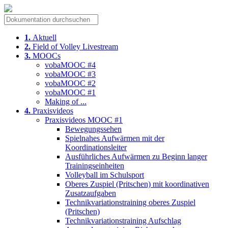
1.
Aktuell
2.
Field of Volley Livestream
3.
MOOCs
vobaMOOC #4
vobaMOOC #3
vobaMOOC #2
vobaMOOC #1
Making of ...
4.
Praxisvideos
Praxisvideos MOOC #1
Bewegungssehen
Spielnahes Aufwärmen mit der
Koordinationsleiter
Ausführliches Aufwärmen zu Beginn langer
Trainingseinheiten
Volleyball im Schulsport
Oberes Zuspiel (Pritschen) mit koordinativen
Zusatzaufgaben
Technikvariationstraining oberes Zuspiel
(Pritschen)
Technikvariationstraining Aufschlag