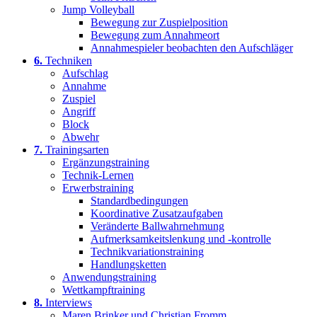
Jump Volleyball
Bewegung zur Zuspielposition
Bewegung zum Annahmeort
Annahmespieler beobachten den Aufschläger
6.
Techniken
Aufschlag
Annahme
Zuspiel
Angriff
Block
Abwehr
7.
Trainingsarten
Ergänzungstraining
Technik-Lernen
Erwerbstraining
Standardbedingungen
Koordinative Zusatzaufgaben
Veränderte Ballwahrnehmung
Aufmerksamkeitslenkung und -kontrolle
Technikvariationstraining
Handlungsketten
Anwendungstraining
Wettkampftraining
8.
Interviews
Maren Brinker und Christian Fromm