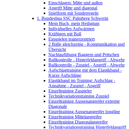
Einschlagen: Mitte und außen
Angriff Mitte und diagonal
Spielform mit Sonderregeln
1. Bundesliga SSC Palmberg Schwerin
Mein Buch, mein Heiligtum
Individuelles Aufwärmen
Kräftigen mit Ball
Einspielen trainerzentriert
2 Bälle gleichzeitig - Kommunikation und
Übersicht
Nachlaufübung Baggern und Pritschen
Ballkontrolle - Hinterfeldangriff - Abwehr
Ballkontrolle - Zuspiel - Angriff - Abwehr
Aufschlagtraining mit dem Elastikband -
Kurze Aufschläge
Elastikband im Training: Aufschlag -
Annahme - Zuspiel - Angriff
Einzeltraining Zuspieler
Technikvariationstraining Zuspiel
Einzeltraining Aussenangreifer extreme
Diagonale
Einzeltraining Aussenangreifer longline
Einzeltraining Mittelangreifer
Einzeltraining Diagonalangreifer
Technikvariationstraining Hinterfeldangriff