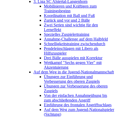
3. Liga SC Alstertal-Langenhorn
Mobilisieren und Kräftigen zum
Trainingsbeginn
Koordination mit Ball und Fuß
Zurück und vor und 2 Bälle
Zwei Serien sind wichtig für den
Lerneffekt
Spezielles Zuspielertraining
Annahme-Challenge auf dem Halbfeld
Schnelligkeitstraining zwischendurch
Pendeleinschlagen mit Libero als
Hilfszuspieler
Drei Bälle ausspielen mit Korrektur
Wettkampf "Sechs gegen Vier" mit
Akzentuierung
Auf dem Weg in die Jugend-Nationalmannschaft
Übungen zur Einführung und
Verbesserung des oberen Zuspiels
Übungen zur Verbesserung des oberen
Zuspiels
Von der einfachen Annahmeübung bis
zum abschließenden Angriff
Einführung des frontalen Angriffsschlags
Auf dem Weg zum Jugend-Nationalspieler
(Sichtung)