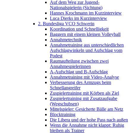
Auf dem Weg zur Jugend-
Nationalspielerin (Sichtung)
Hannes Krochmann im Kurzinterview
Luca Dierks im Kurzinterview
2. Bundesliga VCO Schwerin
Koordination und Schnelligkeit
Baggern mit einem kleinen Volleyball
Annahmetechnik
Annahmetraining aus unterschiedlichen
Aufschlagwinkeln und Aufschlag vom
Podest
Raumaufteilung zwischen zwei
Annahmespielerinnen
A-Aufschlag und B-Aufschlag
Annahmetraining mit Video-Analyse
Verbesserung des Armzugs beim
Schnellangreifer
Zuspielertraining mit Körben als Ziel
Zuspielertraining mit Zusatzaufgabe
(Wegschubsen)
Mittelspieler: Gesicherte Bälle am Netz
Blocktraining
Die Libera und der hohe Pass nach außen
Wenn die Annahme nicht klappt: Ruhig
bleiben als Trainer