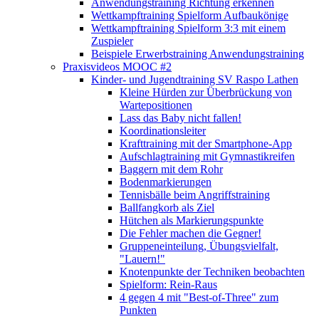
Anwendungstraining Richtung erkennen
Wettkampftraining Spielform Aufbaukönige
Wettkampftraining Spielform 3:3 mit einem
Zuspieler
Beispiele Erwerbstraining Anwendungstraining
Praxisvideos MOOC #2
Kinder- und Jugendtraining SV Raspo Lathen
Kleine Hürden zur Überbrückung von
Wartepositionen
Lass das Baby nicht fallen!
Koordinationsleiter
Krafttraining mit der Smartphone-App
Aufschlagtraining mit Gymnastikreifen
Baggern mit dem Rohr
Bodenmarkierungen
Tennisbälle beim Angriffstraining
Ballfangkorb als Ziel
Hütchen als Markierungspunkte
Die Fehler machen die Gegner!
Gruppeneinteilung, Übungsvielfalt,
"Lauern!"
Knotenpunkte der Techniken beobachten
Spielform: Rein-Raus
4 gegen 4 mit "Best-of-Three" zum
Punkten