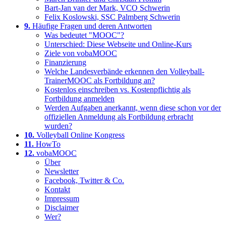
Bart-Jan van der Mark, VCO Schwerin
Felix Koslowski, SSC Palmberg Schwerin
9.
Häufige Fragen und deren Antworten
Was bedeutet "MOOC"?
Unterschied: Diese Webseite und Online-Kurs
Ziele von vobaMOOC
Finanzierung
Welche Landesverbände erkennen den Volleyball-
TrainerMOOC als Fortbildung an?
Kostenlos einschreiben vs. Kostenpflichtig als
Fortbildung anmelden
Werden Aufgaben anerkannt, wenn diese schon vor der
offiziellen Anmeldung als Fortbildung erbracht
wurden?
10.
Volleyball Online Kongress
11.
HowTo
12.
vobaMOOC
Über
Newsletter
Facebook, Twitter & Co.
Kontakt
Impressum
Disclaimer
Wer?