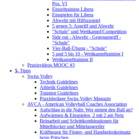
Pos. VI
Einzeltraining Libera
Einspielen für Libera
Abwehr mit Hilfszuspiel
5 gegen 5: Angriff und Abwehr
"Schule" und Wettkampf/Competition
Side out - Abwehr - Gegenangriff -
"Schule"
Vier-Ball-Übung - "Schule"
5 und 5 bis 10 - Wettkampftraining I
Wettkampftraining II
Praxisvideos MOOC #3
5.
Tipps
Swiss Volley
Technik Guidelines
Athletik Guidelines
Training Guidelines
Praxisbeilage Swiss Volley Magazin
AVCA - American Volleyball Coaches Association
Aufschlag in die Naht: Wer nimmt den Ball an?
Aufwärmen & Einspielen, 2 mit 2 am Netz
Beinarbeit und Schrittkombinationen für
Mittelblocker und Mittelangreifer
Kräftigung für Finger- und Handgelenkeinsatz
beim Pritschen