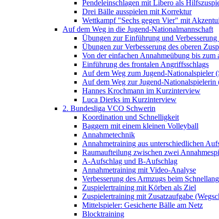
Pendeleinschlagen mit Libero als Hilfszuspie
Drei Bälle ausspielen mit Korrektur
Wettkampf "Sechs gegen Vier" mit Akzentu
Auf dem Weg in die Jugend-Nationalmannschaft
Übungen zur Einführung und Verbesserung 
Übungen zur Verbesserung des oberen Zusp
Von der einfachen Annahmeübung bis zum a
Einführung des frontalen Angriffsschlags
Auf dem Weg zum Jugend-Nationalspieler (
Auf dem Weg zur Jugend-Nationalspielerin 
Hannes Krochmann im Kurzinterview
Luca Dierks im Kurzinterview
2. Bundesliga VCO Schwerin
Koordination und Schnelligkeit
Baggern mit einem kleinen Volleyball
Annahmetechnik
Annahmetraining aus unterschiedlichen Au
Raumaufteilung zwischen zwei Annahmespi
A-Aufschlag und B-Aufschlag
Annahmetraining mit Video-Analyse
Verbesserung des Armzugs beim Schnellangr
Zuspielertraining mit Körben als Ziel
Zuspielertraining mit Zusatzaufgabe (Wegs
Mittelspieler: Gesicherte Bälle am Netz
Blocktraining