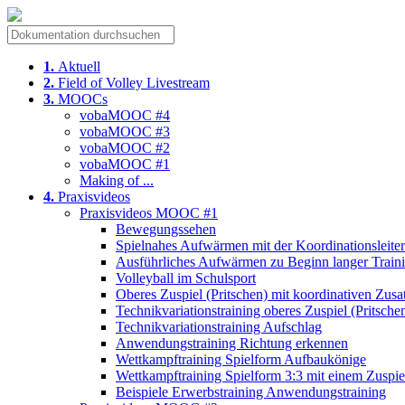
1.
Aktuell
2.
Field of Volley Livestream
3.
MOOCs
vobaMOOC #4
vobaMOOC #3
vobaMOOC #2
vobaMOOC #1
Making of ...
4.
Praxisvideos
Praxisvideos MOOC #1
Bewegungssehen
Spielnahes Aufwärmen mit der Koordinationsleiter
Ausführliches Aufwärmen zu Beginn langer Traini
Volleyball im Schulsport
Oberes Zuspiel (Pritschen) mit koordinativen Zus
Technikvariationstraining oberes Zuspiel (Pritsche
Technikvariationstraining Aufschlag
Anwendungstraining Richtung erkennen
Wettkampftraining Spielform Aufbaukönige
Wettkampftraining Spielform 3:3 mit einem Zuspie
Beispiele Erwerbstraining Anwendungstraining