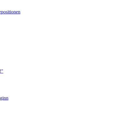
positionen
!"
eginn