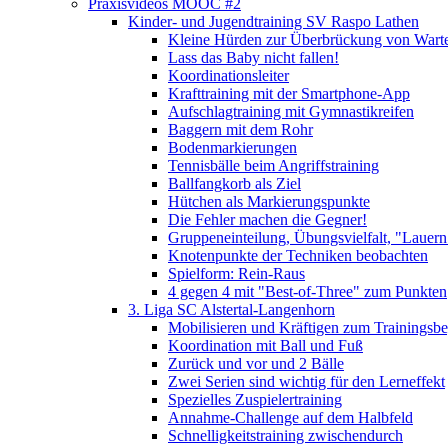
Praxisvideos MOOC #2
Kinder- und Jugendtraining SV Raspo Lathen
Kleine Hürden zur Überbrückung von Warte
Lass das Baby nicht fallen!
Koordinationsleiter
Krafttraining mit der Smartphone-App
Aufschlagtraining mit Gymnastikreifen
Baggern mit dem Rohr
Bodenmarkierungen
Tennisbälle beim Angriffstraining
Ballfangkorb als Ziel
Hütchen als Markierungspunkte
Die Fehler machen die Gegner!
Gruppeneinteilung, Übungsvielfalt, "Lauern
Knotenpunkte der Techniken beobachten
Spielform: Rein-Raus
4 gegen 4 mit "Best-of-Three" zum Punkten
3. Liga SC Alstertal-Langenhorn
Mobilisieren und Kräftigen zum Trainingsb
Koordination mit Ball und Fuß
Zurück und vor und 2 Bälle
Zwei Serien sind wichtig für den Lerneffekt
Spezielles Zuspielertraining
Annahme-Challenge auf dem Halbfeld
Schnelligkeitstraining zwischendurch