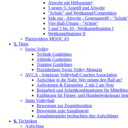
Abwehr mit Hilfszuspiel
5 gegen 5: Angriff und Abwehr
"Schule" und Wettkampf/Competition
Side out - Abwehr - Gegenangriff - "Schule
Vier-Ball-Übung - "Schule"
5 und 5 bis 10 - Wettkampftraining I
Wettkampftraining II
Praxisvideos MOOC #3
5.
Tipps
Swiss Volley
Technik Guidelines
Athletik Guidelines
Training Guidelines
Praxisbeilage Swiss Volley Magazin
AVCA - American Volleyball Coaches Association
Aufschlag in die Naht: Wer nimmt den Ball an?
Aufwärmen & Einspielen, 2 mit 2 am Netz
Beinarbeit und Schrittkombinationen für Mittelbloc
Kräftigung für Finger- und Handgelenkeinsatz bei
Jump Volleyball
Bewegung zur Zuspielposition
Bewegung zum Annahmeort
Annahmespieler beobachten den Aufschläger
6.
Techniken
Aufschlag