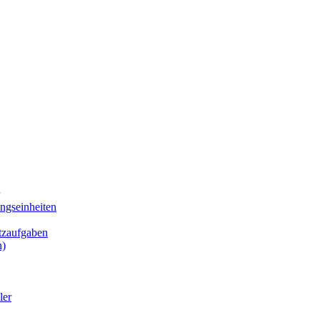
ngseinheiten
atzaufgaben
n)
ler