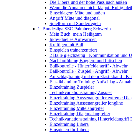
Die Libera und der hohe Pass nach außen
Wenn die Annahme nicht klappt: Ruhig bleib
Einschlagen: Mitte und außen
Angriff Mitte und diagonal
Spielform mit Sonderregeln
1. Bundesliga SSC Palmberg Schwerin
Mein Buch, mein Heiligtum
Individuelles Aufwärmen
Kräftigen mit Ball
Einspielen trainerzentriert
2 Bälle gleichzeitig - Kommunikation und Ü
Nachlaufübung Baggern und Pritschen
Ballkontrolle - Hinterfeldangriff - Abwehr
Ballkontrolle - Zuspiel - Angriff - Abwehr
Aufschlagtraining mit dem Elastikband - Ku
Elastikband im Training: Aufschlag - Annahm
Einzeltraining Zuspieler
Technikvariationstraining Zuspiel
Einzeltraining Aussenangreifer extreme Dia
Einzeltraining Aussenangreifer longline
Einzeltraining Mittelangreifer
Einzeltraining Diagonalangreifer
Technikvariationstraining Hinterfeldangriff 
Einzeltraining Libera
Einspielen für Libera