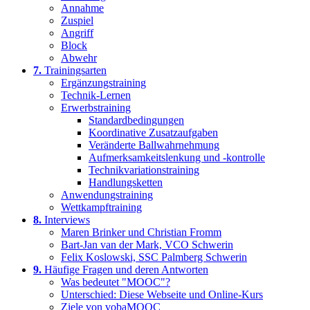
Annahme
Zuspiel
Angriff
Block
Abwehr
7.
Trainingsarten
Ergänzungstraining
Technik-Lernen
Erwerbstraining
Standardbedingungen
Koordinative Zusatzaufgaben
Veränderte Ballwahrnehmung
Aufmerksamkeitslenkung und -kontrolle
Technikvariationstraining
Handlungsketten
Anwendungstraining
Wettkampftraining
8.
Interviews
Maren Brinker und Christian Fromm
Bart-Jan van der Mark, VCO Schwerin
Felix Koslowski, SSC Palmberg Schwerin
9.
Häufige Fragen und deren Antworten
Was bedeutet "MOOC"?
Unterschied: Diese Webseite und Online-Kurs
Ziele von vobaMOOC