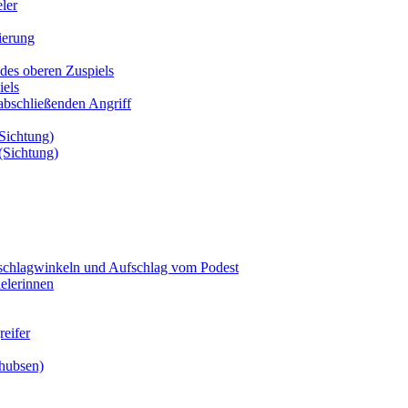
ler
ierung
des oberen Zuspiels
iels
bschließenden Angriff
Sichtung)
(Sichtung)
fschlagwinkeln und Aufschlag vom Podest
elerinnen
eifer
chubsen)