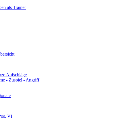
en als Trainer
bersicht
rze Aufschläge
e - Zuspiel - Angriff
gonale
Pos. VI