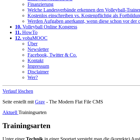
Finanzierung
Welche Landesverbände erkennen den Volleyball-Train
Kostenlos einschreiben vs. Kostenpflichtig als Fortbild
Werden Aufgaben anerkannt, wenn diese schon vor der o
10.
Volleyball Online Kongress
11.
HowTo
12.
vobaMOOC
Über
Newsletter
Facebook, Twitter & Co.
Kontakt
Impressum
Disclaimer
Wer?
Verlauf löschen
Seite erstellt mit
Grav
- The Modern Flat File CMS
Aktuell
Trainingsarten
Trainingsarten
Unter einer
Technik
in einer Sportart versteht man die (korrekte) Au