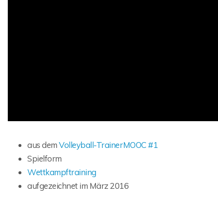
aus dem
Volleyball-TrainerMOOC #1
Spielform
Wettkampftraining
aufgezeichnet im März 2016