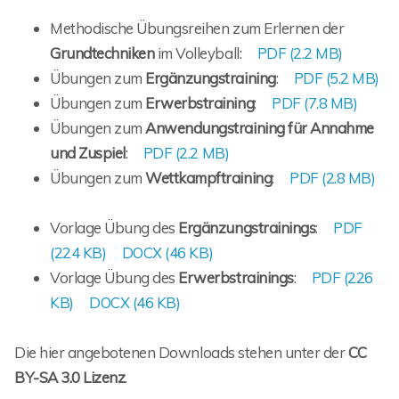
Methodische Übungsreihen zum Erlernen der
Grundtechniken
im Volleyball:
PDF (2.2 MB)
Übungen zum
Ergänzungstraining
:
PDF (5.2 MB)
Übungen zum
Erwerbstraining
:
PDF (7.8 MB)
Übungen zum
Anwendungstraining für Annahme
und Zuspiel
:
PDF (2.2 MB)
Übungen zum
Wettkampftraining
:
PDF (2.8 MB)
Vorlage Übung des
Ergänzungstrainings
:
PDF
(224 KB)
DOCX (46 KB)
Vorlage Übung des
Erwerbstrainings
:
PDF (226
KB)
DOCX (46 KB)
Die hier angebotenen Downloads stehen unter der
CC
BY-SA 3.0 Lizenz
.