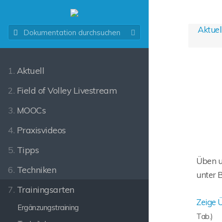
Aktuel
1.
Aktuell
2.
Field of Volley Livestream
3.
MOOCs
4.
Praxisvideos
5.
Tipps
Üben u
6.
Techniken
unter 
7.
Trainingsarten
Zeige 
Ergänzungstraining
Tab.)