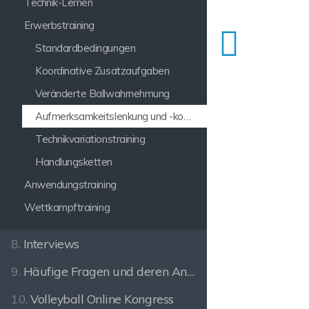
Technik-Lernen
Erwerbstraining
Standardbedingungen
Koordinative Zusatzaufgaben
Veränderte Ballwahrnehmung
Aufmerksamkeitslenkung und -kontrolle
Technikvariationstraining
Handlungsketten
Anwendungstraining
Wettkampftraining
8.
Interviews
9.
Häufige Fragen und deren Antworten
10.
Volleyball Online Kongress